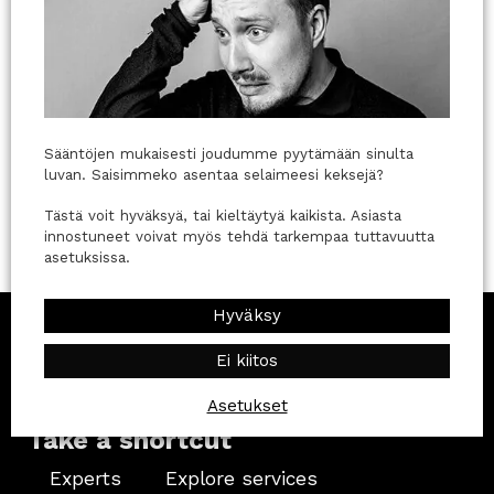
Sääntöjen mukaisesti joudumme pyytämään sinulta
luvan. Saisimmeko asentaa selaimeesi keksejä?
Tästä voit hyväksyä, tai kieltäytyä kaikista. Asiasta
A digital advertising guru with a knack for
innostuneet voivat myös tehdä tarkempaa tuttavuutta
data-centric campaigns.
asetuksissa.
Hyväksy
Ei kiitos
Asetukset
Take a shortcut
Experts
Explore services