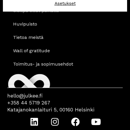
Asetukset
Oisitpa ollut paikalla
Huvipuisto
Tietoa meistä
Wall of gratitude
Toimitus- ja sopimusehdot
hello@julkee.fi
+358 44 5719 267
Katajanokanlaituri 5, 00160 Helsinki