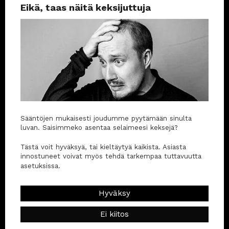
tarjoaa sinulle pienen tauon.
Eikä, taas näitä keksijuttuja
Kaipaan breikkiä
Pikalinkit
Asiakkaaksi
Asiantuntijat
Palvelut
Sääntöjen mukaisesti joudumme pyytämään sinulta
luvan. Saisimmeko asentaa selaimeesi keksejä?
Opi ja inspiroidu
Tästä voit hyväksyä, tai kieltäytyä kaikista. Asiasta
Referenssit
innostuneet voivat myös tehdä tarkempaa tuttavuutta
asetuksissa.
Merchit 😎
Hyväksy
Hinnasto
Ei kiitos
Töihin meille?