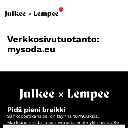
1
Verkkosivutuotanto:
mysoda.eu
Pidä pieni breikki
Sähköpostikansiosi on täynnä turhuuksia.
Markkinoinnista ja sen vierestä ei ole yksi niistä. Se