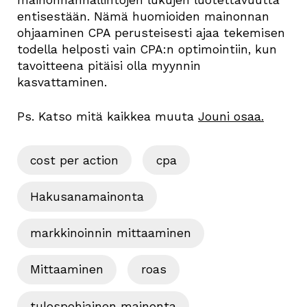
mainonnanhallintojen lukujen luotettavuutta
entisestään. Nämä huomioiden mainonnan
ohjaaminen CPA perusteisesti ajaa tekemisen
todella helposti vain CPA:n optimointiin, kun
tavoitteena pitäisi olla myynnin
kasvattaminen.
Ps. Katso mitä kaikkea muuta
Jouni osaa.
cost per action
cpa
Hakusanamainonta
markkinoinnin mittaaminen
Mittaaminen
roas
tulospohjainen mainonta