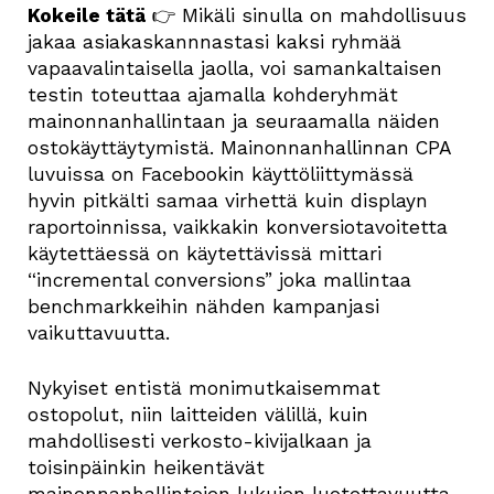
Kokeile tätä
👉 Mikäli sinulla on mahdollisuus
jakaa asiakaskannnastasi kaksi ryhmää
vapaavalintaisella jaolla, voi samankaltaisen
testin toteuttaa ajamalla kohderyhmät
mainonnanhallintaan ja seuraamalla näiden
ostokäyttäytymistä. Mainonnanhallinnan CPA
luvuissa on Facebookin käyttöliittymässä
hyvin pitkälti samaa virhettä kuin displayn
raportoinnissa, vaikkakin konversiotavoitetta
käytettäessä on käytettävissä mittari
“incremental conversions” joka mallintaa
benchmarkkeihin nähden kampanjasi
vaikuttavuutta.
Nykyiset entistä monimutkaisemmat
ostopolut, niin laitteiden välillä, kuin
mahdollisesti verkosto-kivijalkaan ja
toisinpäinkin heikentävät