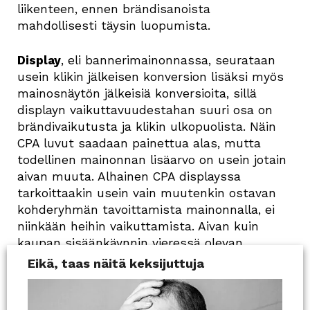
liikenteen, ennen brändisanoista
mahdollisesti täysin luopumista.
Display
, eli bannerimainonnassa, seurataan
usein klikin jälkeisen konversion lisäksi myös
mainosnäytön jälkeisiä konversioita, sillä
displayn vaikuttavuudestahan suuri osa on
brändivaikutusta ja klikin ulkopuolista. Näin
CPA luvut saadaan painettua alas, mutta
todellinen mainonnan lisäarvo on usein jotain
aivan muuta. Alhainen CPA displayssa
tarkoittaakin usein vain muutenkin ostavan
kohderyhmän tavoittamista mainonnalla, ei
niinkään heihin vaikuttamista. Aivan kuin
kaupan sisäänkäynnin vieressä olevan
mainoksen kunniaksi laskettaisiin kaikki
Eikä, taas näitä keksijuttuja
kaupassa tapahtuva myynti.