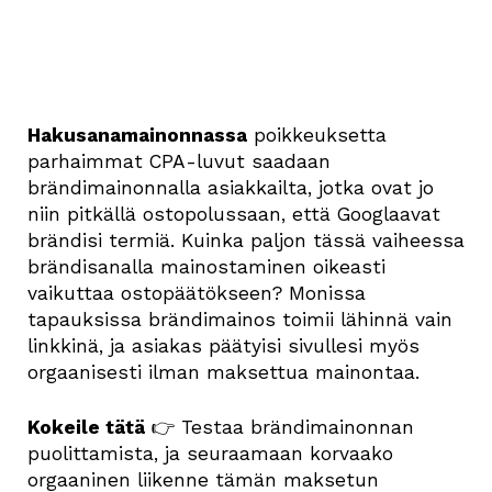
Hakusanamainonnassa
poikkeuksetta
parhaimmat CPA-luvut saadaan
brändimainonnalla asiakkailta, jotka ovat jo
niin pitkällä ostopolussaan, että Googlaavat
brändisi termiä. Kuinka paljon tässä vaiheessa
brändisanalla mainostaminen oikeasti
vaikuttaa ostopäätökseen? Monissa
tapauksissa brändimainos toimii lähinnä vain
linkkinä, ja asiakas päätyisi sivullesi myös
orgaanisesti ilman maksettua mainontaa.
Kokeile tätä
👉 Testaa brändimainonnan
puolittamista, ja seuraamaan korvaako
orgaaninen liikenne tämän maksetun