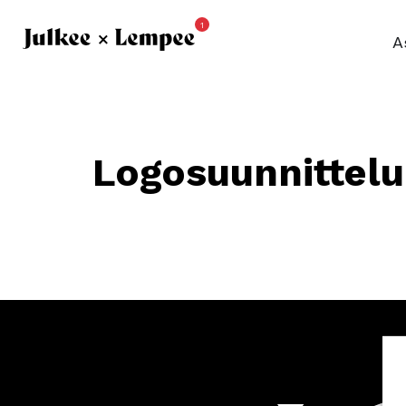
1
A
Logosuunnittel