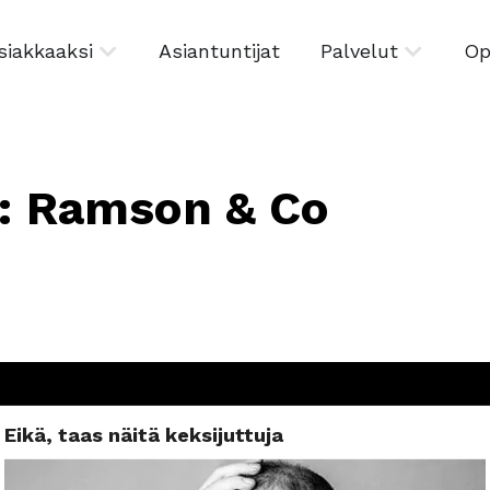
siakkaaksi
Asiantuntijat
Palvelut
Op
u: Ramson & Co
Eikä, taas näitä keksijuttuja