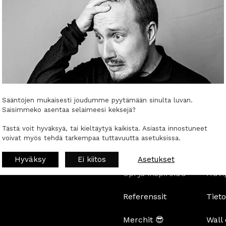
Pikalinkit
oinnista ja sen vierestä ei
Sääntöjen mukaisesti joudumme pyytämään sinulta luvan.
Asiakkaaksi
Hinn
Saisimmeko asentaa selaimeesi keksejä?
Asiantuntijat
Töihi
Tästä voit hyväksyä, tai kieltäytyä kaikista. Asiasta innostuneet
voivat myös tehdä tarkempaa tuttavuutta asetuksissa.
Palvelut
Oisit
Hyväksy
Ei kiitos
Asetukset
Opi ja inspiroidu
Huvi
Referenssit
Tiet
Merchit 😎
Wall 