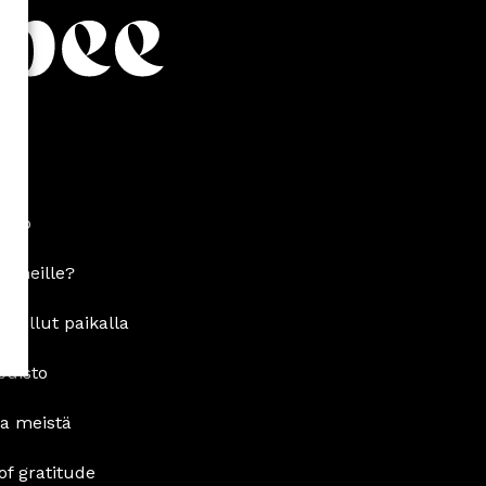
asto
n meille?
pa ollut paikalla
puisto
oa meistä
of gratitude