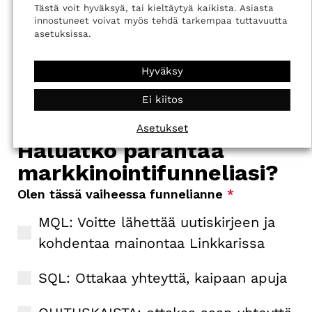
Tästä voit hyväksyä, tai kieltäytyä kaikista. Asiasta
innostuneet voivat myös tehdä tarkempaa tuttavuutta
asetuksissa.
Hyväksy
Ei kiitos
Asetukset
Haluatko parantaa
markkinointifunneliasi?
Olen tässä vaiheessa funnelianne
*
MQL: Voitte lähettää uutiskirjeen ja
kohdentaa mainontaa Linkkarissa
SQL: Ottakaa yhteyttä, kaipaan apuja