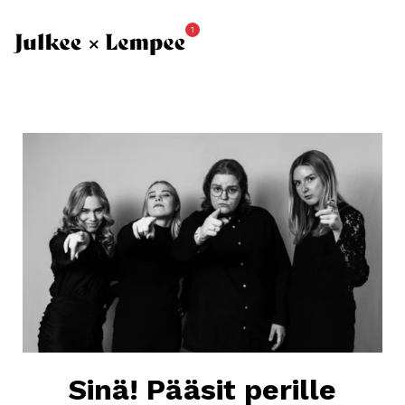
1
Sinä! Pääsit perille