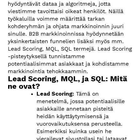
hyödyntävät dataa ja algoritmeja, jotta
viestimme tavoittaisi oikeat henkilöt. Näillä
työkaluilla voimme määrittää tarkan
kohderyhmän ja ohjata markkinoinnin juuri
sinulle. B2B markkinoinnissa hyödynnetään
yksinkertaisten funnelien lisäksi myös mm.
Lead Scoring, MQL, SQL termejä.
Lead Scoring
-pisteytyksellä tunnistamme
potentiaalisimmat asiakkaat ja kohdistamme
markkinointia tehokkaammin.
Lead Scoring, MQL, ja SQL: Mitä
ne ovat?
Lead Scoring:
Tämä on
menetelmä, jossa potentiaalisille
asiakkaille annetaan pisteitä
heidän käyttäytymisensä ja
vuorovaikutuksensa perusteella.
Esimerkiksi kuinka usein he
vierailevat sivustollasi tai lataavat