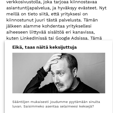
verkkosivustolla, joka tarjoaa kiinnostavaa
asiantuntijapalvelua, ja hyväksyy evästeet. Nyt
meillä on tieto siitä, että yrityksesi on
kiinnostunut juuri tästä palvelusta. Tämän
jälkeen alamme kohdentaa yrityksellesi
aiheeseen liittyvää sisältöä eri kanavissa,
kuten LinkedInissä tai Google Adsissa. Tämä
on kuin digitaalinen kädenpuristus, joka
Eikä, taas näitä keksijuttuja
kertoo meille, että olette valmiita siirtymään
syvemmälle funnelissa kohti mahdollista
yhteistyötä. Hyödynnättehän te jo
kohdennusta markkinoinnissanne?
Sääntöjen mukaisesti joudumme pyytämään sinulta
luvan. Saisimmeko asentaa selaimeesi keksejä?