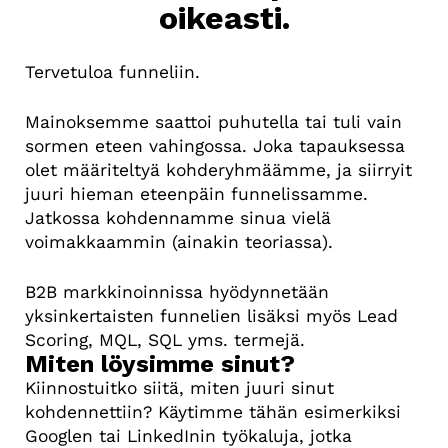
oikeasti.
Tervetuloa funneliin.
Mainoksemme saattoi puhutella tai tuli vain
sormen eteen vahingossa. Joka tapauksessa
olet määriteltyä kohderyhmäämme, ja siirryit
juuri hieman eteenpäin funnelissamme.
Jatkossa kohdennamme sinua vielä
voimakkaammin (ainakin teoriassa).
B2B markkinoinnissa hyödynnetään
yksinkertaisten funnelien lisäksi myös Lead
Scoring, MQL, SQL yms. termejä.
Miten löysimme sinut?
Kiinnostuitko siitä, miten juuri sinut
kohdennettiin? Käytimme tähän esimerkiksi
Googlen tai LinkedInin työkaluja, jotka