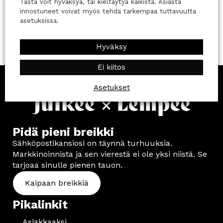
Tästä voit hyväksyä, tai kieltäytyä kaikista. Asiasta
innostuneet voivat myös tehdä tarkempaa tuttavuutta
asetuksissa.
Hyväksy
Ei kiitos
Asetukset
Pidä pieni breikki
Sähköpostikansiosi on täynnä turhuuksia.
Markkinoinnista ja sen vierestä ei ole yksi niistä. Se
tarjoaa sinulle pienen tauon.
Kaipaan breikkiä
Pikalinkit
Asiakkaaksi