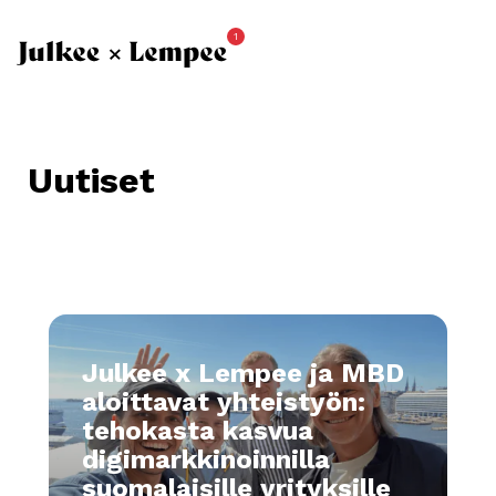
1
Uutiset
Julkee x Lempee ja MBD
aloittavat yhteistyön:
tehokasta kasvua
digimarkkinoinnilla
suomalaisille yrityksille