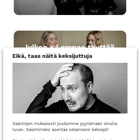
Julkee x Lempee täyttää
yhden vuoden 🎂
Eikä, taas näitä keksijuttuja
Jouni Ikävalko liittyi
Julkee x Lempeen
Sääntöjen mukaisesti joudumme pyytämään sinulta
asiantuntijakaartiin
luvan. Saisimmeko asentaa selaimeesi keksejä?
1.6.2021