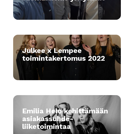
Julkee x Lempee
toimintakertomus 2022
Emilia Helo kehittämään
asiakassuhde­
liiketoimintaa