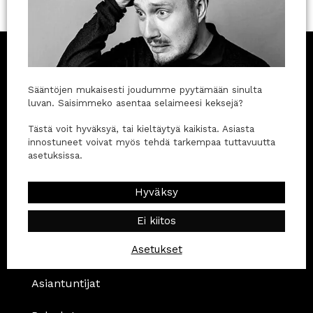
Sääntöjen mukaisesti joudumme pyytämään sinulta
luvan. Saisimmeko asentaa selaimeesi keksejä?
Pidä pieni breikki
Tästä voit hyväksyä, tai kieltäytyä kaikista. Asiasta
Sähköpostikansiosi on täynnä turhuuksia.
innostuneet voivat myös tehdä tarkempaa tuttavuutta
Markkinoinnista ja sen vierestä ei ole yksi niistä. Se
asetuksissa.
tarjoaa sinulle pienen tauon.
Hyväksy
Kaipaan breikkiä
Ei kiitos
Pikalinkit
Asetukset
Asiakkaaksi
Asiantuntijat