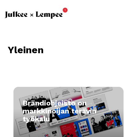
1
Yleinen
Brändiohjeisto on
markkinoijan terävin
työkalu