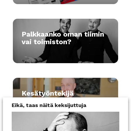
Palkkaanko oman tiimin
vai toimiston?
Kesätyöntekijä
markkinointitoimistolle
Eikä, taas näitä keksijuttuja