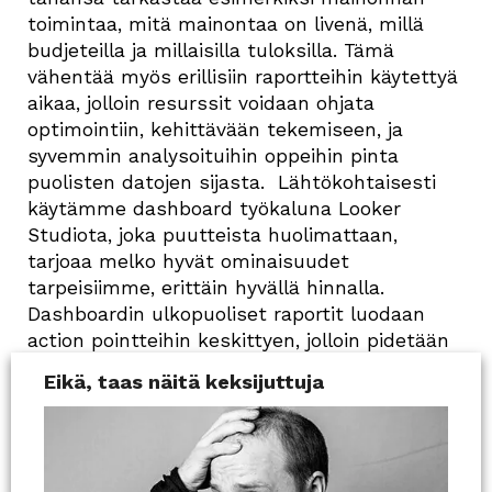
toimintaa, mitä mainontaa on livenä, millä
budjeteilla ja millaisilla tuloksilla. Tämä
vähentää myös erillisiin raportteihin käytettyä
aikaa, jolloin resurssit voidaan ohjata
optimointiin, kehittävään tekemiseen, ja
syvemmin analysoituihin oppeihin pinta
puolisten datojen sijasta. Lähtökohtaisesti
käytämme dashboard työkaluna Looker
Studiota, joka puutteista huolimattaan,
tarjoaa melko hyvät ominaisuudet
tarpeisiimme, erittäin hyvällä hinnalla.
Dashboardin ulkopuoliset raportit luodaan
action pointteihin keskittyen, jolloin pidetään
yllä jatkuvaa kehitystä ja mietitään aina
Eikä, taas näitä keksijuttuja
seuraavia kokeiluja, kuitenkin datapohjaisesti.
Less reporting, more insights.