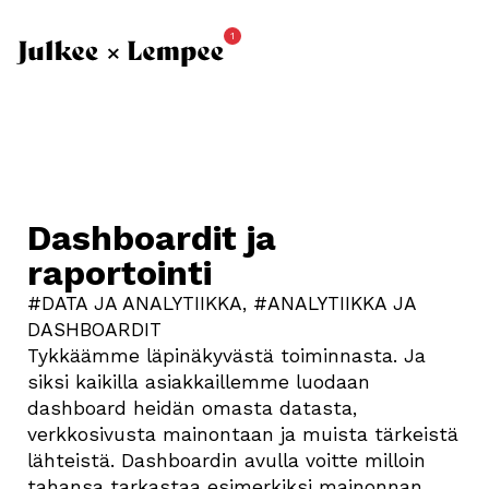
1
Dashboardit ja
raportointi
#DATA JA ANALYTIIKKA
,
#ANALYTIIKKA JA
DASHBOARDIT
Tykkäämme läpinäkyvästä toiminnasta. Ja
siksi kaikilla asiakkaillemme luodaan
dashboard heidän omasta datasta,
verkkosivusta mainontaan ja muista tärkeistä
lähteistä. Dashboardin avulla voitte milloin
tahansa tarkastaa esimerkiksi mainonnan