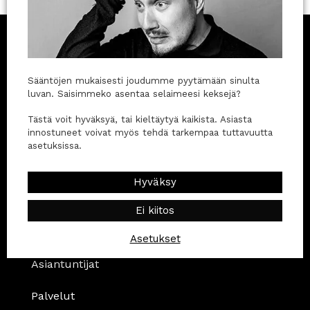
Sääntöjen mukaisesti joudumme pyytämään sinulta
luvan. Saisimmeko asentaa selaimeesi keksejä?
Pidä pieni breikki
Tästä voit hyväksyä, tai kieltäytyä kaikista. Asiasta
Sähköpostikansiosi on täynnä turhuuksia.
innostuneet voivat myös tehdä tarkempaa tuttavuutta
Markkinoinnista ja sen vierestä ei ole yksi niistä. Se
asetuksissa.
tarjoaa sinulle pienen tauon.
Kaipaan breikkiä
Hyväksy
Pikalinkit
Ei kiitos
Asiakkaaksi
Asetukset
Asiantuntijat
Palvelut