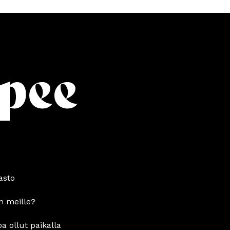
asto
n meille?
pa ollut paikalla