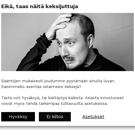
voitteissa.
Eikä, taas näitä keksijuttuja
nulle ja asiakkaallesi
ttisia tuloksia: mistä syntyi liidejä, kuinka moni tilas
ä tekee kampanjoinnista tehokasta, mitattavaa ja 
ä oppeja ei kirjata ö-mappiin, vaan niitä hyödynnetä
siakkaasi inspiroituu osallistumaan ja kenties osta
levan aidosti läsnä elämässään. Tämä vahvistaa as
uksesta lähtien.
Sääntöjen mukaisesti joudumme pyytämään sinulta luvan.
Saisimmeko asentaa selaimeesi keksejä?
Tästä voit hyväksyä, tai kieltäytyä kaikista. Asiasta innostuneet
voivat myös tehdä tarkempaa tuttavuutta asetuksissa.
Hyväksy
Ei kiitos
Asetukset