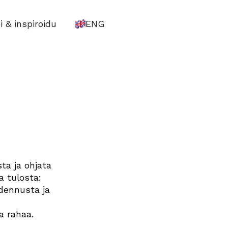
i & inspiroidu
ENG
ta ja ohjata
a tulosta:
hdennusta ja
a rahaa.