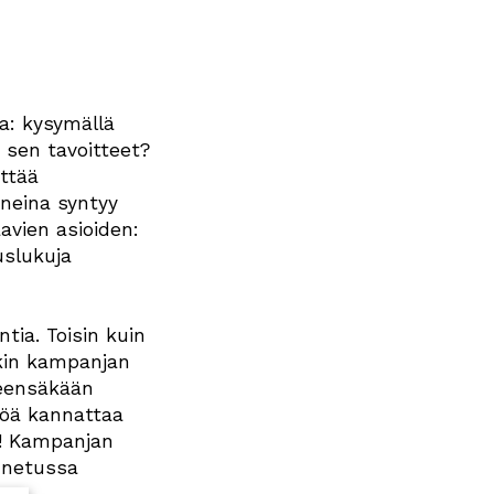
a: kysymällä
 sen tavoitteet?
ättää
neina syntyy
avien asioiden:
uslukuja
tia. Toisin kuin
okin kampanjan
Yleensäkään
töä kannattaa
a! Kampanjan
nnetussa