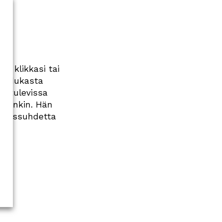
i, klik­kasi tai
laadukasta
än tulevissa
maankin. Hän
iakassuhdetta