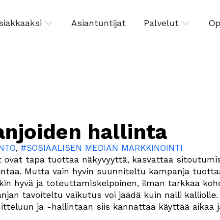
siakkaaksi
Asiantuntijat
Palvelut
Op
joiden hallinta
NTO
,
#SOSIAALISEN MEDIAN MARKKINOINTI
vat tapa tuottaa näkyvyyttä, kasvattaa sitoutumis
intaa. Mutta vain hyvin suunniteltu kampanja tuotta
sikin hyvä ja toteuttamiskelpoinen, ilman tarkkaa ko
jan tavoiteltu vaikutus voi jäädä kuin nalli kalliolle.
teluun ja -hallintaan siis kannattaa käyttää aikaa j