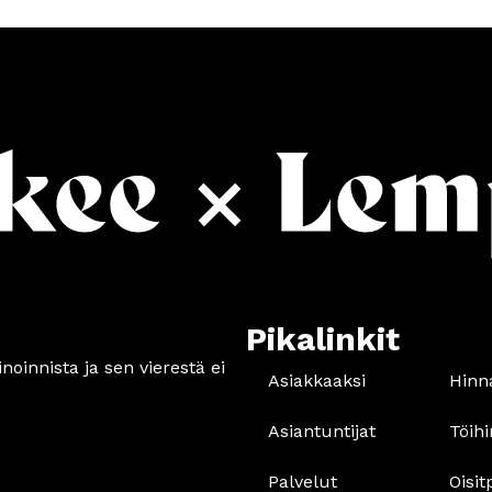
Pikalinkit
oinnista ja sen vierestä ei
Asiakkaaksi
Hinn
Asiantuntijat
Töihi
Palvelut
Oisit