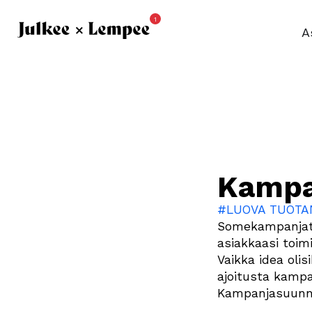
1
A
Kampan
#LUOVA TUOTA
Somekampanjat o
asiakkaasi toim
Vaikka idea oli
ajoitusta kampan
Kampanjasuunnit