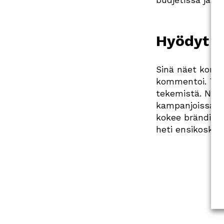
budjetissa ja ta
Hyödyt si
Sinä näet konkree
kommentoi. Täm
tekemistä. Näit
kampanjoissa. A
kokee brändin o
heti ensikosket