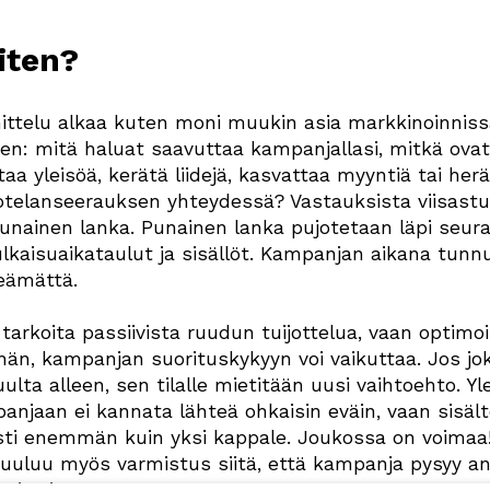
iten?
ttelu alkaa kuten moni muukin asia markkinoinniss
en: mitä haluat saavuttaa kampanjallasi, mitkä ovat
aa yleisöä, kerätä liidejä, kasvattaa myyntiä tai her
otelanseerauksen yhteydessä? Vastauksista viisastu
punainen lanka. Punainen lanka pujotetaan läpi seura
lkaisuaikataulut ja sisällöt. Kampanjan aikana tunn
eämättä.
arkoita passiivista ruudun tuijottelua, vaan optimoin
hän, kampanjan suorituskykyyn voi vaikuttaa. Jos j
ulta alleen, sen tilalle mietitään uusi vaihtoehto. 
njaan ei kannata lähteä ohkaisin eväin, vaan sisäl
sti enemmän kuin yksi kappale. Joukossa on voima
uuluu myös varmistus siitä, että kampanja pysyy a