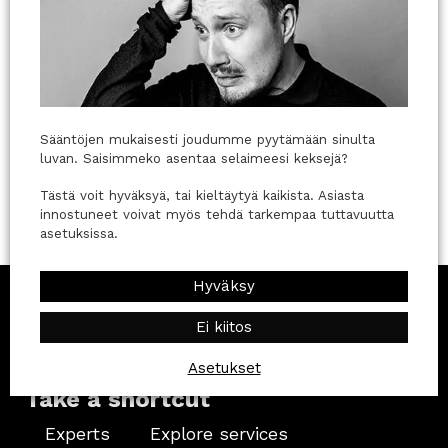
Sääntöjen mukaisesti joudumme pyytämään sinulta
luvan. Saisimmeko asentaa selaimeesi keksejä?
Tästä voit hyväksyä, tai kieltäytyä kaikista. Asiasta
A digital artist who breathes new life into all
innostuneet voivat myös tehdä tarkempaa tuttavuutta
types of content.
asetuksissa.
Hyväksy
Ei kiitos
Asetukset
Take a shortcut
Experts
Explore services